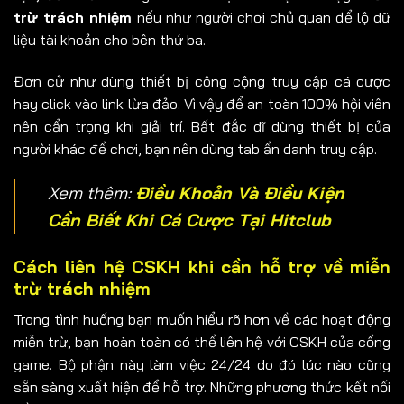
trừ trách nhiệm
nếu như người chơi chủ quan để lộ dữ
liệu tài khoản cho bên thứ ba.
Đơn cử như dùng thiết bị công cộng truy cập cá cược
hay click vào link lừa đảo. Vì vậy để an toàn 100% hội viên
nên cẩn trọng khi giải trí. Bất đắc dĩ dùng thiết bị của
người khác để chơi, bạn nên dùng tab ẩn danh truy cập.
Xem thêm:
Điều Khoản Và Điều Kiện
Cần Biết Khi Cá Cược Tại Hitclub
Cách liên hệ CSKH khi cần hỗ trợ về miễn
trừ trách nhiệm
Trong tình huống bạn muốn hiểu rõ hơn về các hoạt động
miễn trừ, bạn hoàn toàn có thể liên hệ với CSKH của cổng
game. Bộ phận này làm việc 24/24 do đó lúc nào cũng
sẵn sàng xuất hiện để hỗ trợ. Những phương thức kết nối