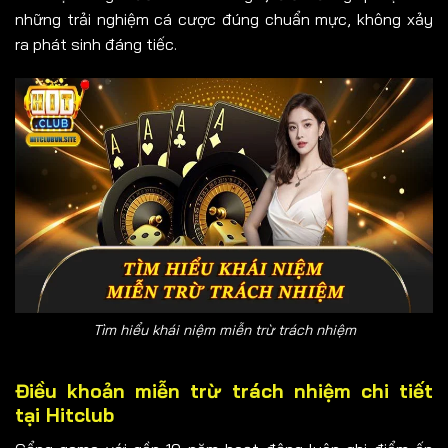
những trải nghiệm cá cược đúng chuẩn mực, không xảy
ra phát sinh đáng tiếc.
Tìm hiểu khái niệm miễn trừ trách nhiệm
Điều khoản miễn trừ trách nhiệm chi tiết
tại Hitclub