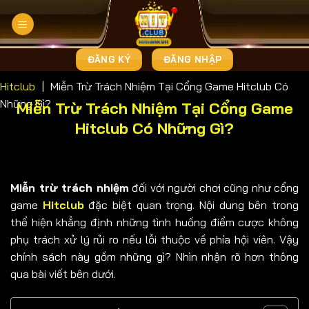
Bỏ
qua
nội
dung
ĐĂNG KÝ
ĐĂNG NHẬP
Hitclub
|
Miễn Trừ Trách Nhiệm Tại Cổng Game Hitclub Có
Những Gì?
Miễn Trừ Trách Nhiệm Tại Cổng Game
Hitclub Có Những Gì?
Miễn trừ trách nhiệm
đối với người chơi cũng như cổng
game
Hitclub
đặc biệt quan trọng. Nội dung bên trong
thể hiện khẳng định những tình huống điểm cược không
phụ trách xử lý rủi ro nếu lỗi thuộc về phía hội viên. Vậy
chính sách này gồm những gì? Nhìn nhận rõ hơn thông
qua bài viết bên dưới.