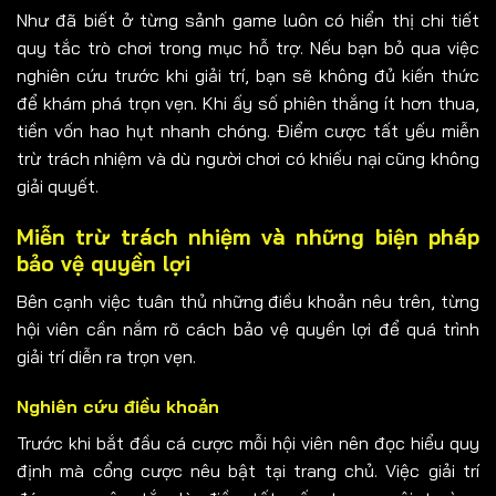
Như đã biết ở từng sảnh game luôn có hiển thị chi tiết
quy tắc trò chơi trong mục hỗ trợ. Nếu bạn bỏ qua việc
nghiên cứu trước khi giải trí, bạn sẽ không đủ kiến thức
để khám phá trọn vẹn. Khi ấy số phiên thắng ít hơn thua,
tiền vốn hao hụt nhanh chóng. Điểm cược tất yếu miễn
trừ trách nhiệm và dù người chơi có khiếu nại cũng không
giải quyết.
Miễn trừ trách nhiệm và những biện pháp
bảo vệ quyền lợi
Bên cạnh việc tuân thủ những điều khoản nêu trên, từng
hội viên cần nắm rõ cách bảo vệ quyền lợi để quá trình
giải trí diễn ra trọn vẹn.
Nghiên cứu điều khoản
Trước khi bắt đầu cá cược mỗi hội viên nên đọc hiểu quy
định mà cổng cược nêu bật tại trang chủ. Việc giải trí