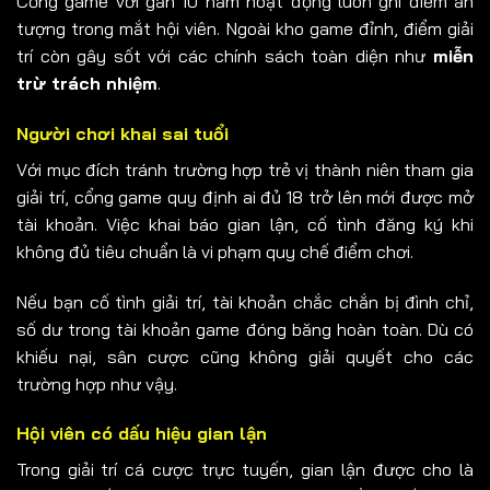
Cổng game với gần 10 năm hoạt động luôn ghi điểm ấn
tượng trong mắt hội viên. Ngoài kho game đỉnh, điểm giải
trí còn gây sốt với các chính sách toàn diện như
miễn
trừ trách nhiệm
.
Người chơi khai sai tuổi
Với mục đích tránh trường hợp trẻ vị thành niên tham gia
giải trí, cổng game quy định ai đủ 18 trở lên mới được mở
tài khoản. Việc khai báo gian lận, cố tình đăng ký khi
không đủ tiêu chuẩn là vi phạm quy chế điểm chơi.
Nếu bạn cố tình giải trí, tài khoản chắc chắn bị đình chỉ,
số dư trong tài khoản game đóng băng hoàn toàn. Dù có
khiếu nại, sân cược cũng không giải quyết cho các
trường hợp như vậy.
Hội viên có dấu hiệu gian lận
Trong giải trí cá cược trực tuyến, gian lận được cho là