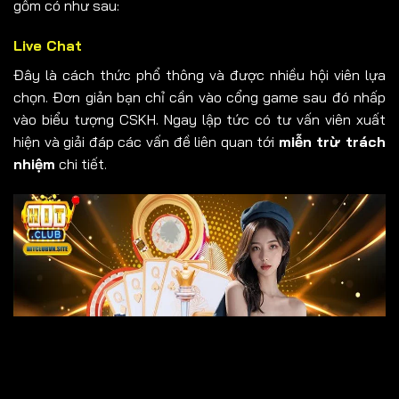
gồm có như sau:
Live Chat
Đây là cách thức phổ thông và được nhiều hội viên lựa
chọn. Đơn giản bạn chỉ cần vào cổng game sau đó nhấp
vào biểu tượng CSKH. Ngay lập tức có tư vấn viên xuất
hiện và giải đáp các vấn đề liên quan tới
miễn trừ trách
nhiệm
chi tiết.