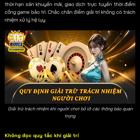
thời hạn săn khuyến mãi, giao dịch trực tuyến thời điểm
cổng game bảo trì. Chắc chắn điểm giải trí không có trách
nhiệm xử lý hệ lụy.
Giải trừ trách nhiệm khi người chơi bỏ lỡ các thông báo quan
trọng
Không đọc quy tắc khi giải trí