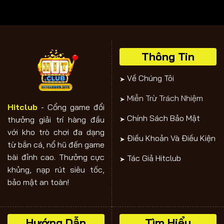
Thông Tin
Về Chúng Tôi
Miễn Trừ Trách Nhiệm
Hitclub
- Cổng game đổi
Chính Sách Bảo Mật
thưởng giải trí hàng đầu
với kho trò chơi đa dạng
Điều Khoản Và Điều Kiện
từ bắn cá, nổ hũ đến game
bài đỉnh cao. Thưởng cực
Tác Giả Hitclub
khủng, nạp rút siêu tốc,
bảo mật an toàn!
Hướng Dẫn
Tìm Hiểu