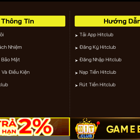
ới giải trí sống động với hàng loạt trò chơi độc đáo. Bạn có
Thông Tin
Hướng Dẫ
ôi
Tải App Hitclub
ơi sẽ ấn tượng ngay với trò chơi nổ hũ Tây Du Ký. Đây là chủ
rách Nhiệm
Đăng Ký Hitclub
ầy trò Đường Tăng. Các biểu tượng đều là những hình ảnh que
 Bảo Mật
Đăng Nhập Hitclub
 nhiều liên kết biểu tượng giúp người chơi tăng tài khoản cực
 Và Điều Kiện
Nạp Tiền Hitclub
hũ lớn sẽ thuộc về ai sở hữu biểu tượng Jackpot tại tất cả cá
club
Rút Tiền Hitclub
Slot Hitclub
Sơn Tinh Thủy Tinh mang đến cho người tham g
 của Mỵ Nương được tái hiện rõ ràng qua từng vòng quay.
 biểu tượng nhiều màu sắc phù hợp với câu chuyện. Bạn cũng
Copyright 2026 ©
HITCLUB
hình ảnh theo quy định. Tiền thưởng tích lũy Jackpot cũng c