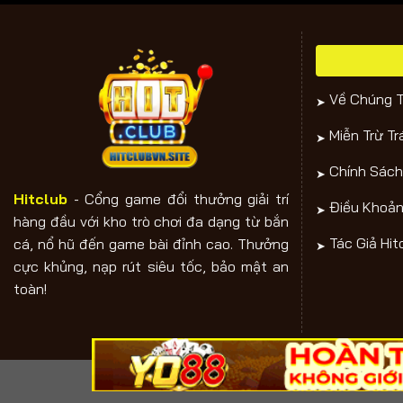
Game Slot Hitclub
đang tạo dựng thế gi
đề hấp dẫn sau đây:
Tây Du Ký
Về Chúng T
Bước vào
trang chủ Hitclub
, người ch
Miễn Trừ T
với hành trình đi thỉnh kinh của bốn th
hoa sen, đào tiên,…
Chính Sách
Hitclub
- Cổng game đổi thưởng giải trí
Bảng thanh toán gồm 5 cột 3 dòng tạo nên
Điều Khoản
hàng đầu với kho trò chơi đa dạng từ bắn
cần nhấn nút quay và chờ đợi. Cơ hội nổ 
Tác Giả Hit
cá, nổ hũ đến game bài đỉnh cao. Thưởng
Sơn Tinh Thủy Tinh
cực khủng, nạp rút siêu tốc, bảo mật an
toàn!
Dựa trên truyền thuyết cùng tên,
Game 
đầu giữa hai chàng trai muốn có trái tim
Giao diện được thiết kế đẹp mắt với các
sẵn sàng nhận thưởng từ những liên kết 