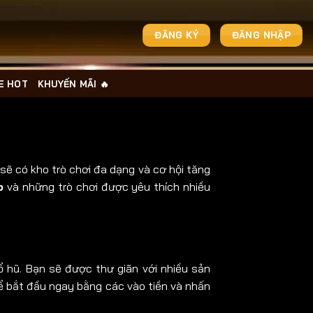
ĐĂNG KÝ
ĐĂNG NHẬP
E HOT
KHUYẾN MÃI 🔥
ẽ có kho trò chơi đa dạng và cơ hội tăng
b
và những trò chơi được yêu thích nhiều
 hũ. Bạn sẽ được thư giãn với nhiều sản
ể bắt đầu ngay bằng các vào tiền và nhấn