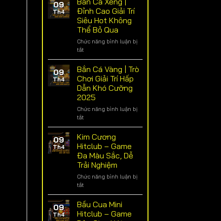
Bắn Cá Xèng |
09
30/4:
Đỉnh Cao Giải Trí
Th4
Nạp
Siêu Hot Không
 thuộc của máy đánh xèng. Chính vì thế
Tiền
Thể Bỏ Qua
HITCLUB
Nhận
Chức năng bình luận bị
Ngay
tắt
ở
 nào cũng dễ dàng. Bạn có thể trải nghiệm
Khuyến
Bắn
Mãi
Cá
game hay, vòng quay miễn phí hấp dẫn để
Bắn Cá Vàng | Trò
09
100%
Xèng
Chơi Giải Trí Hấp
Th4
|
Dẫn Khó Cưỡng
Đỉnh
2025
Cao
Giải
Chức năng bình luận bị
Trí
tắt
ở
ởi tất cả các biểu tượng qua nhiều dòng
Siêu
Bắn
Hot
Cá
Kim Cương
y mắn. Bạn có thể vào chơi với mức cược
09
Không
Vàng
Hitclub – Game
Th4
Thể
|
Đa Màu Sắc, Dễ
Bỏ
Trò
Trải Nghiệm
Qua
Chơi
Giải
Chức năng bình luận bị
Trí
tắt
ở
Hấp
Kim
Dẫn
Cương
Bầu Cua Mini
09
Khó
Hitclub
Hitclub – Game
Th4
Cưỡng
–