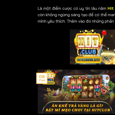
Là một điểm cược có uy tín lâu năm
Hit
còn không ngừng sáng tạo để có thể mang 
mình yêu thích. Thêm vào đó những phần t
09
Th4