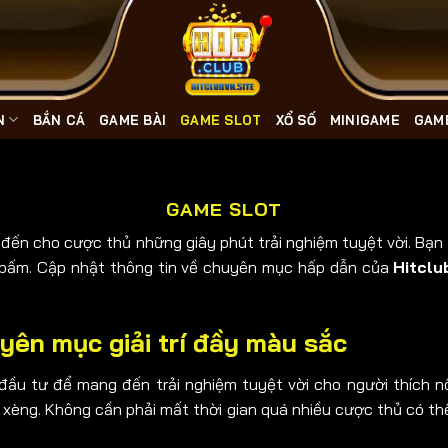
N
BẮN CÁ
GAME BÀI
GAME SLOT
XỔ SỐ
MINIGAME
GAM
GAME SLOT
ến cho cược thủ những giây phút trải nghiệm tuyệt vời. Bạn s
út bấm. Cập nhật thông tin về chuyên mục hấp dẫn của
Hitclu
yên mục giải trí đầy màu sắc
ầu tư để mang đến trải nghiệm tuyệt vời cho người thích nổ
èng. Không cần phải mất thời gian quá nhiều cược thủ có th