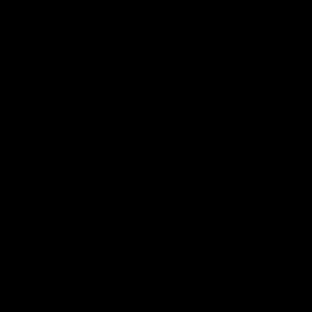
Top các tựa game slot đỉ