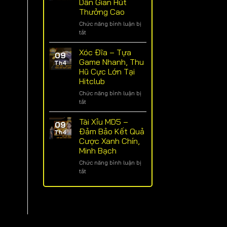
Dân Gian Hút
2025
Game
Thưởng Cao
Đa
Màu
Chức năng bình luận bị
Sắc,
tắt
ở
Dễ
Bầu
Trải
Cua
Xóc Đĩa – Tựa
09
Nghiệm
Mini
Game Nhanh, Thu
Th4
Hitclub
Hũ Cực Lớn Tại
–
Hitclub
Game
Dân
Chức năng bình luận bị
Gian
tắt
ở
Hút
Xóc
Thưởng
Đĩa
Tài Xỉu MD5 –
09
Cao
–
Đảm Bảo Kết Quả
Th4
Tựa
Cược Xanh Chín,
Game
Minh Bạch
Nhanh,
Thu
Chức năng bình luận bị
Hũ
tắt
ở
Cực
Tài
Lớn
Xỉu
Tại
MD5
Hitclub
–
Đảm
Bảo