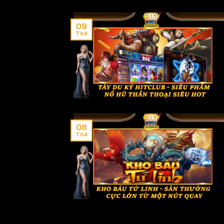
09
Th4
Những điểm nổi bật của 
Hút hàng triệu khách cược mỗi ngày
Gam
08
Đây là kết quả của hành trình dài đầu tư 
Th4
Game Slot Hitclub đa dạng chủ
Ngay khi mới bước chân vào danh mục bạ
Sắc Xuân Chợ Tết, Ăn Khế Trả Vàng,…mỗi 
để bắt đầu cũng rất dễ dàng.