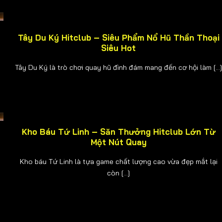
Tây Du Ký Hitclub – Siêu Phẩm Nổ Hũ Thần Thoại
Siêu Hot
Game Slot Hitclub sở hữu kho chủ đề phong phú
Tây Du Ký là trò chơi quay hũ đình đám mang đến cơ hội làm [...
Game Slot Hitclub
e Slot Hitclub
trở thành danh mục sản phẩm mang lại doanh
Kho Báu Tứ Linh – Săn Thưởng Hitclub Lớn Từ
để tạo ra một không gian chơi đầy ưu điểm:
Một Nút Quay
 đề, dễ chọn lựa
Kho báu Tứ Linh là tựa game chất lượng cao vừa đẹp mắt lại
còn [...]
n đã thấy thu hút ngay bởi đa dạng chủ đề. Linh Châu Ất Tỵ
trò chơi là tạo nên một màu sắc khác nhau. Vì thế dù có sở 