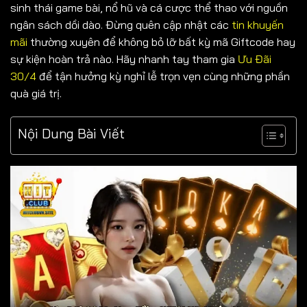
sinh thái game bài, nổ hũ và cá cược thể thao với nguồn
ngân sách dồi dào. Đừng quên cập nhật các
tin khuyến
mãi
thường xuyên để không bỏ lỡ bất kỳ mã Giftcode hay
sự kiện hoàn trả nào. Hãy nhanh tay tham gia
Ưu Đãi
30/4
để tận hưởng kỳ nghỉ lễ trọn vẹn cùng những phần
quà giá trị.
Nội Dung Bài Viết