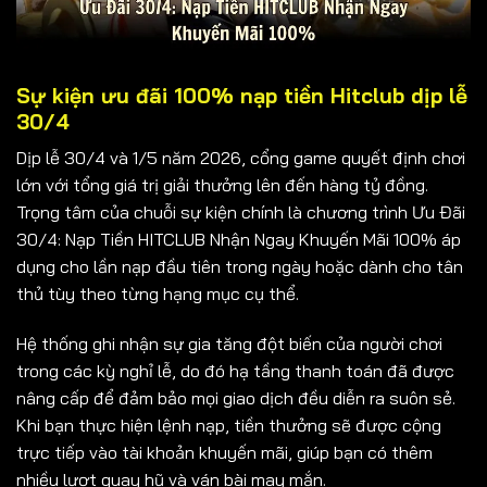
Sự kiện ưu đãi 100% nạp tiền Hitclub dịp lễ
30/4
Dịp lễ 30/4 và 1/5 năm 2026, cổng game quyết định chơi
lớn với tổng giá trị giải thưởng lên đến hàng tỷ đồng.
Trọng tâm của chuỗi sự kiện chính là chương trình Ưu Đãi
30/4: Nạp Tiền HITCLUB Nhận Ngay Khuyến Mãi 100% áp
dụng cho lần nạp đầu tiên trong ngày hoặc dành cho tân
thủ tùy theo từng hạng mục cụ thể.
Hệ thống ghi nhận sự gia tăng đột biến của người chơi
trong các kỳ nghỉ lễ, do đó hạ tầng thanh toán đã được
nâng cấp để đảm bảo mọi giao dịch đều diễn ra suôn sẻ.
Khi bạn thực hiện lệnh nạp, tiền thưởng sẽ được cộng
trực tiếp vào tài khoản khuyến mãi, giúp bạn có thêm
nhiều lượt quay hũ và ván bài may mắn.