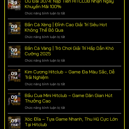
Ưu Đãi 30/4: Nạp Tiền HITCLUB Nhận Ngay
29
Khuyến Mãi 100%
Th4
Chức năng bình luận bị tắt
ở
Ưu
Đãi
Bắn Cá Xèng | Đỉnh Cao Giải Trí Siêu Hot
09
30/4:
Không Thể Bỏ Qua
Th4
Nạp
Chức năng bình luận bị tắt
ở
Tiền
Bắn
HITCLUB
Cá
Bắn Cá Vàng | Trò Chơi Giải Trí Hấp Dẫn Khó
Nhận
09
Xèng
Ngay
Cưỡng 2025
Th4
|
Khuyến
Chức năng bình luận bị tắt
ở
Đỉnh
Mãi
Bắn
Cao
100%
Cá
Kim Cương Hitclub – Game Đa Màu Sắc, Dễ
Giải
09
Vàng
Trí
Trải Nghiệm
Th4
|
Siêu
Chức năng bình luận bị tắt
ở
Trò
Hot
Kim
Chơi
Không
Cương
Bầu Cua Mini Hitclub – Game Dân Gian Hút
Giải
Thể
09
Hitclub
Trí
Thưởng Cao
Bỏ
Th4
–
Hấp
Qua
Chức năng bình luận bị tắt
ở
Game
Dẫn
Bầu
Đa
Khó
Cua
Xóc Đĩa – Tựa Game Nhanh, Thu Hũ Cực Lớn
Màu
Cưỡng
09
Mini
Sắc,
Tại Hitclub
2025
Th4
Hitclub
Dễ