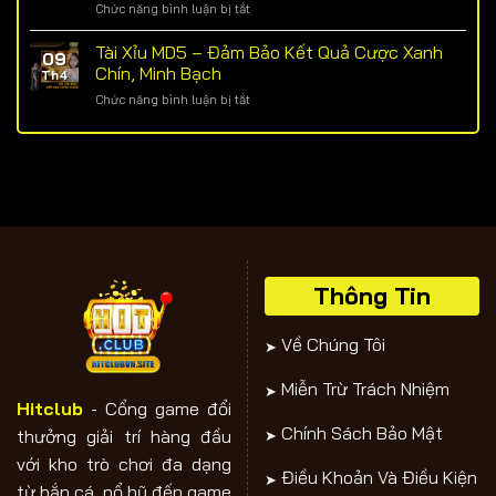
Chức năng bình luận bị tắt
ở
–
Trải
Xóc
Game
Nghiệm
Đĩa
Tài Xỉu MD5 – Đảm Bảo Kết Quả Cược Xanh
Dân
09
–
Gian
Chín, Minh Bạch
Th4
Tựa
Hút
Chức năng bình luận bị tắt
ở
Game
Thưởng
Tài
Nhanh,
Cao
Xỉu
Thu
MD5
Hũ
–
Cực
Đảm
Lớn
Bảo
Tại
Kết
Hitclub
Quả
Cược
Xanh
Thông Tin
Chín,
Minh
Về Chúng Tôi
Bạch
Miễn Trừ Trách Nhiệm
Hitclub
- Cổng game đổi
Chính Sách Bảo Mật
thưởng giải trí hàng đầu
với kho trò chơi đa dạng
Điều Khoản Và Điều Kiện
từ bắn cá, nổ hũ đến game