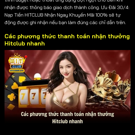
nhận được thông báo giao dịch thành công. Ưu Đãi 30/4:
Nạp Tiền HITCLUB Nhận Ngay Khuyến Mãi 100% sẽ tự
động được ghi nhận nếu bạn làm đúng các chỉ dẫn trên.
Các phương thức thanh toán nhận thưởng
Hitclub nhanh