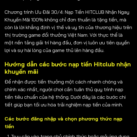
Chương trình Ưu Đãi 30/4: Nạp Tiền HITCLUB Nhận Ngay
Khuyến Mãi 100% không chỉ đơn thuần là tặng tiền, mà
còn là lời khẳng định vị thế và uy tín của thương hiệu trên
thị trường game đổi thưởng Việt Nam. Với thực thể là
một nền tảng giải trí hàng đầu, đơn vị luôn ưu tiên quyền
lợi và sự hài lòng của game thủ lên hàng đầu.
Hướng dẫn các bước nạp tiền Hitclub nhận
khuyến mãi
Để nhận được tiền thưởng một cách nhanh chóng và
chính xác nhất, người chơi cần tuân thủ quy trình nạp
tiền tiêu chuẩn của hệ thống. Dưới đây là các bước chi
tiết giúp bạn tối ưu hóa trải nghiệm nạp tiền của mình.
Các bước đăng nhập và chọn phương thức nạp
tiền
Truy cập vào trang chủ chính thức hoặc mở ứng dụng