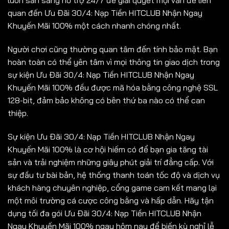
luôn sẵn sàng hỗ trợ 24/7 để giải quyết mọi vấn đề liên
quan đến Ưu Đãi 30/4: Nạp Tiền HITCLUB Nhận Ngay
Khuyến Mãi 100% một cách nhanh chóng nhất.
Người chơi cũng thường quan tâm đến tính bảo mật. Bạn
hoàn toàn có thể yên tâm vì mọi thông tin giao dịch trong
sự kiện Ưu Đãi 30/4: Nạp Tiền HITCLUB Nhận Ngay
Khuyến Mãi 100% đều được mã hóa bằng công nghệ SSL
128-bit, đảm bảo không có bên thứ ba nào có thể can
thiệp.
Sự kiện Ưu Đãi 30/4: Nạp Tiền HITCLUB Nhận Ngay
Khuyến Mãi 100% là cơ hội hiếm có để bạn gia tăng tài
sản và trải nghiệm những giây phút giải trí đẳng cấp. Với
sự đầu tư bài bản, hệ thống thanh toán tốc độ và dịch vụ
khách hàng chuyên nghiệp, cổng game cam kết mang lại
một môi trường cá cược công bằng và hấp dẫn. Hãy tận
dụng tối đa gói Ưu Đãi 30/4: Nạp Tiền HITCLUB Nhận
Ngay Khuyến Mãi 100% ngay hôm nay để biến kỳ nghỉ lễ