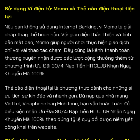
Sử dụng Ví điện tử Momo và Thẻ cào điện thoại tiện
lợi
Nếu bạn không sử dụng Internet Banking, ví Momo là giải
pháp thay thế hoàn hảo. Với giao diện thân thiện và tính
bảo mật cao, Momo giúp người chơi thực hiện giao dịch
chỉ với vài thao tác chạm. Đây cũng là kênh thanh toán
thường xuyên nhận được các lượt cộng thưởng thêm từ
chương trình Ưu Đãi 30/4: Nạp Tiền HITCLUB Nhận Ngay
Khuyến Mãi 100%.
Thẻ cào điện thoại lại là phương thức dành cho những ai
ưu tiên sự kín đáo và nhanh gọn. Dù nạp qua nhà mạng
Viettel, Vinaphone hay Mobifone, bạn vẫn hoàn toàn đủ
điều kiện nhận Ưu Đãi 30/4: Nạp Tiền HITCLUB Nhận Ngay
Khuyến Mãi 100% theo đúng tỷ lệ quy đổi được niêm yết
công khai trên website.