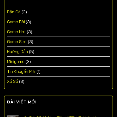
Bắn Cá
(3)
Game Bài
(3)
Game Hot
(3)
Game Slot
(3)
Hướng Dẫn
(5)
Minigame
(3)
Tin Khuyến Mãi
(1)
Xổ Số
(3)
BÀI VIẾT MỚI