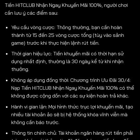
Tiền HITCLUB Nhận Ngay Khuyến Mãi 100%, người chơi
cần lưu ý các điểm sau:
Yêu cầu vòng cược: Thông thường, bạn cần hoàn
thành từ 15 đến 25 vòng cược tổng (tùy vào sảnh
game) trước khi thực hiện lệnh rút tiền.
Thời gian hiệu lực: Tiền khuyến mãi có thời hạn sử
dụng nhất định, thường là 30 ngày kể từ khi nhận
thưởng.
Không áp dụng đồng thời: Chương trình Ưu Đãi 30/4:
Nạp Tiền HITCLUB Nhận Ngay Khuyến Mãi 100% có thể
không được cộng dồn với các sự kiện hoàn trả khác.
Hành vi gian lận: Mọi hình thức trục lợi khuyến mãi, tạo
nhiều tài khoản ảo sẽ bị hệ thống khóa vĩnh viễn mà
không cần báo trước.
Thông tin chính chủ: Tài khoản ngân hàng rút tiền phải